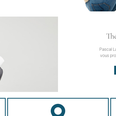
Thé
Pascal L
vous pro