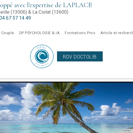
pé avec l'expertise de LAPLACE
ille (13006) & La Ciotat (13600)
04 67 57 14 49
Couple
DP PSYCHOLOGIE & IA
Formations Pros
Article et recher
RDV DOCTOLIB