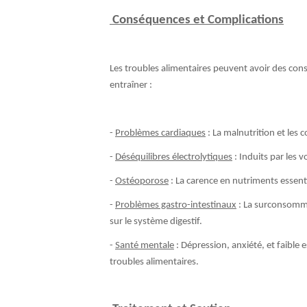
Conséquences et Complications
Les troubles alimentaires peuvent avoir des con
entraîner :
-
Problèmes cardiaques
: La malnutrition et les 
-
Déséquilibres électrolytiques
: Induits par les 
-
Ostéoporose
: La carence en nutriments essentie
-
Problèmes gastro-intestinaux
: La surconsomma
sur le système digestif.
-
Santé mentale
: Dépression, anxiété, et faible
troubles alimentaires.