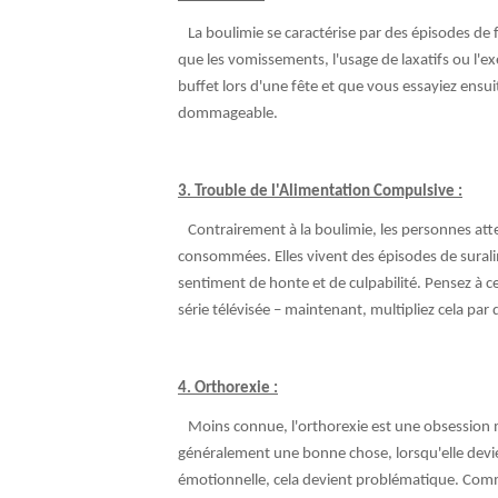
La boulimie se caractérise par des épisodes de 
que les vomissements, l'usage de laxatifs ou l'e
buffet lors d'une fête et que vous essayiez ensui
dommageable.
3. Trouble de l'Alimentation Compulsive :
Contrairement à la boulimie, les personnes atte
consommées. Elles vivent des épisodes de sura
sentiment de honte et de culpabilité. Pensez à
série télévisée – maintenant, multipliez cela par
4. Orthorexie :
Moins connue, l'orthorexie est une obsession m
généralement une bonne chose, lorsqu'elle devien
émotionnelle, cela devient problématique. Comm