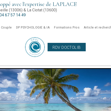
pé avec l'expertise de LAPLACE
ille (13006) & La Ciotat (13600)
04 67 57 14 49
Couple
DP PSYCHOLOGIE & IA
Formations Pros
Article et recher
RDV DOCTOLIB